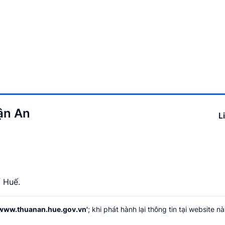
ận An
L
 Huế.
www.thuanan.hue.gov.vn'
; khi phát hành lại thông tin tại website nà