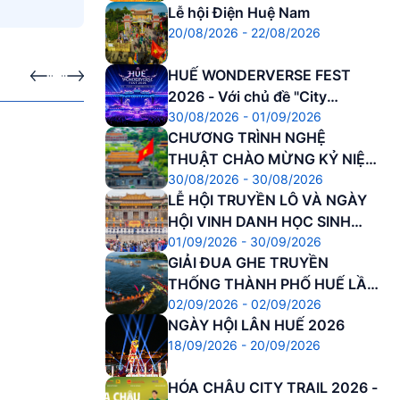
Lễ hội Điện Huệ Nam
20/08/2026 - 22/08/2026
HUẾ WONDERVERSE FEST
2026 - Với chủ đề "City
ra
Sự kiện sắp diễn ra
30/08/2026 - 01/09/2026
Awakening – Đánh thức Di
CHƯƠNG TRÌNH NGHỆ
sản"
30.08.2026 - 01.09.2026
THUẬT CHÀO MỪNG KỶ NIỆM
HUẾ WONDERVERSE FEST 2026 - Với
30/08/2026 - 30/08/2026
81 NĂM CÁCH MẠNG THÁNG
chủ đề "City Awakening – Đánh thức Di
LỄ HỘI TRUYỀN LÔ VÀ NGÀY
8 THÀNH CÔNG VÀ QUỐC
sản"
HỘI VINH DANH HỌC SINH
KHÁNH NƯỚC CNXHCN VIỆT
01/09/2026 - 30/09/2026
DANH DỰ
NAM
GIẢI ĐUA GHE TRUYỀN
THỐNG THÀNH PHỐ HUẾ LẦN
02/09/2026 - 02/09/2026
THỨ 37 NĂM 2026
NGÀY HỘI LÂN HUẾ 2026
18/09/2026 - 20/09/2026
HÓA CHÂU CITY TRAIL 2026 -