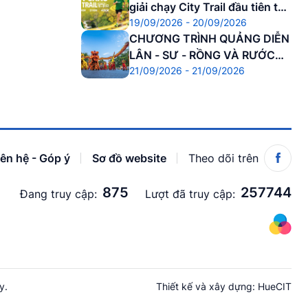
giải chạy City Trail đầu tiên tại
19/09/2026 - 20/09/2026
Cố đô
CHƯƠNG TRÌNH QUẢNG DIỄN
LÂN - SƯ - RỒNG VÀ RƯỚC
21/09/2026 - 21/09/2026
ĐÈN TRUNG THU
iên hệ - Góp ý
Sơ đồ website
Theo dõi trên
875
257744
Đang truy cập:
Lượt đã truy cập:
y.
Thiết kế và xây dựng:
HueCIT