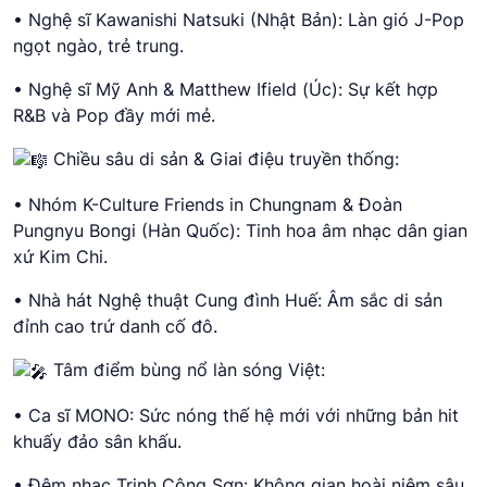
• Nghệ sĩ Kawanishi Natsuki (Nhật Bản): Làn gió J-Pop
ngọt ngào, trẻ trung.
• Nghệ sĩ Mỹ Anh & Matthew Ifield (Úc): Sự kết hợp
R&B và Pop đầy mới mẻ.
Chiều sâu di sản & Giai điệu truyền thống:
• Nhóm K-Culture Friends in Chungnam & Đoàn
Pungnyu Bongi (Hàn Quốc): Tinh hoa âm nhạc dân gian
xứ Kim Chi.
• Nhà hát Nghệ thuật Cung đình Huế: Âm sắc di sản
đỉnh cao trứ danh cố đô.
Tâm điểm bùng nổ làn sóng Việt:
• Ca sĩ MONO: Sức nóng thế hệ mới với những bản hit
khuấy đảo sân khấu.
• Đêm nhạc Trịnh Công Sơn: Không gian hoài niệm sâu