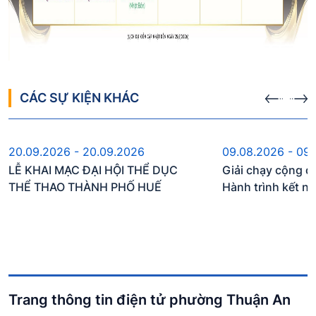
CÁC SỰ KIỆN KHÁC
Sự kiện sắp diễn ra
Sự kiện s
20.09.2026 - 20.09.2026
09.08.2026 - 09
LỄ KHAI MẠC ĐẠI HỘI THỂ DỤC
Giải chạy cộng đ
THỂ THAO THÀNH PHỐ HUẾ
Hành trình kết n
Trang thông tin điện tử phường Thuận An