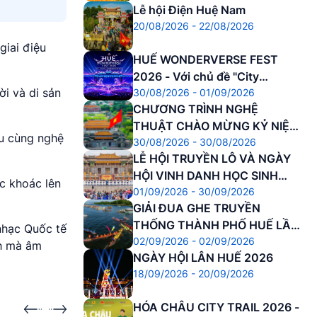
Lễ hội Điện Huệ Nam
20/08/2026 - 22/08/2026
giai điệu
HUẾ WONDERVERSE FEST
2026 - Với chủ đề "City
ời và di sản
30/08/2026 - 01/09/2026
Awakening – Đánh thức Di
CHƯƠNG TRÌNH NGHỆ
sản"
THUẬT CHÀO MỪNG KỶ NIỆM
hu cùng nghệ
30/08/2026 - 30/08/2026
81 NĂM CÁCH MẠNG THÁNG
LỄ HỘI TRUYỀN LÔ VÀ NGÀY
8 THÀNH CÔNG VÀ QUỐC
HỘI VINH DANH HỌC SINH
KHÁNH NƯỚC CNXHCN VIỆT
c khoác lên
01/09/2026 - 30/09/2026
DANH DỰ
NAM
GIẢI ĐUA GHE TRUYỀN
THỐNG THÀNH PHỐ HUẾ LẦN
nhạc Quốc tế
02/09/2026 - 02/09/2026
THỨ 37 NĂM 2026
nh mà âm
NGÀY HỘI LÂN HUẾ 2026
18/09/2026 - 20/09/2026
HÓA CHÂU CITY TRAIL 2026 -