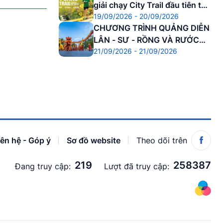
giải chạy City Trail đầu tiên tại
ra
Sự kiện sắp diễn ra
19/09/2026 - 20/09/2026
Cố đô
CHƯƠNG TRÌNH QUẢNG DIỄN
30.08.2026 - 01.09.2026
LÂN - SƯ - RỒNG VÀ RƯỚC
HUẾ WONDERVERSE FEST 2026 - Với
21/09/2026 - 21/09/2026
ĐÈN TRUNG THU
chủ đề "City Awakening – Đánh thức Di
sản"
iên hệ - Góp ý
Sơ đồ website
Theo dõi trên
219
258387
Đang truy cập:
Lượt đã truy cập: