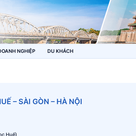
DOANH NGHIỆP
DU KHÁCH
Ế – SÀI GÒN – HÀ NỘI
ọc Huế)