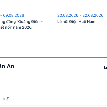
ự kiện sắp diễn ra
Sự kiện sắp diễn 
 - 09.08.2026
20.08.2026 - 22.08.2026
ộng đồng “Quảng Điền –
Lễ hội Điện Huệ Nam
kết nối” năm 2026.
ận An
L
 Huế.