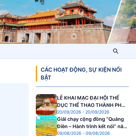
CÁC HOẠT ĐỘNG, SỰ KIỆN NỔI
BẬT
LỄ KHAI MẠC ĐẠI HỘI THỂ
DỤC THỂ THAO THÀNH PHỐ
20/09/2026 - 20/09/2026
HUẾ
Giải chạy cộng đồng “Quảng
Điền – Hành trình kết nối” năm
09/08/2026 - 09/08/2026
2026.