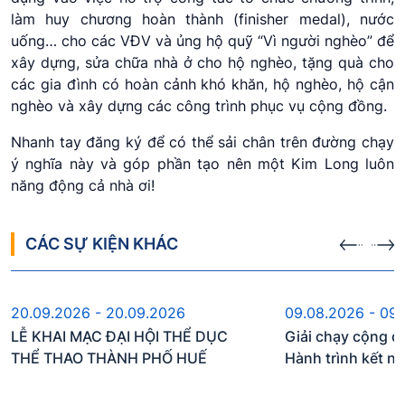
làm huy chương hoàn thành (finisher medal), nước
uống… cho các VĐV và ủng hộ quỹ “Vì người nghèo” để
xây dựng, sửa chữa nhà ở cho hộ nghèo, tặng quà cho
các gia đình có hoàn cảnh khó khăn, hộ nghèo, hộ cận
nghèo và xây dựng các công trình phục vụ cộng đồng.
Nhanh tay đăng ký để có thể sải chân trên đường chạy
ý nghĩa này và góp phần tạo nên một Kim Long luôn
năng động cả nhà ơi!
CÁC SỰ KIỆN KHÁC
Sự kiện sắp diễn ra
Sự kiện s
20.09.2026 - 20.09.2026
09.08.2026 - 09
LỄ KHAI MẠC ĐẠI HỘI THỂ DỤC
Giải chạy cộng đ
THỂ THAO THÀNH PHỐ HUẾ
Hành trình kết n