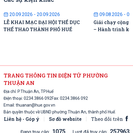
Sự kiện sắp diễn ra
Sự kiện s
20.09.2026 - 20.09.2026
09.08.2026 - 09
LỄ KHAI MẠC ĐẠI HỘI THỂ DỤC
Giải chạy cộng 
THỂ THAO THÀNH PHỐ HUẾ
– Hành trình kế
TRANG THÔNG TIN ĐIỆN TỬ PHƯỜNG
THUẬN AN
Địa chỉ: P.Thuận An, TP.Huế
Điện thoại:
0234.3866 092
Fax: 0234.3866 092
Email:
thuanan@hue.gov.vn
Bản quyền thuộc về UBND phường Thuận An, thành phố Huế.
Liên hệ - Góp ý
Sơ đồ website
Theo dõi trên
1075
257963
Đang truy cập:
Lượt đã truy cập: