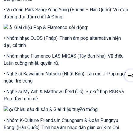
• Vũ đoàn Park Sang-Yong Yung (Busan – Hàn Quốc): Vũ đạo
đương đại đậm chất Á Đông.
Giai điệu Pop & Flamenco sôi động:
• Nhóm nhạc OJOS (Pháp): Thanh âm pop alternative hiện
đại, cá tính.
• Nhóm nhạc Flamenco LAS MIGAS (Tây Ban Nha): Vũ điệu
Latin cuồng nhiệt, quyến rũ.
• Nghệ sĩ Kawanishi Natsuki (Nhật Bản): Làn gió J-Pop ngọt
ngào, trẻ trung.
• Nghệ sĩ Mỹ Anh & Matthew Ifield (Úc): Sự kết hợp R&B và
Pop đầy mới mẻ.
Chiều sâu di sản & Giai điệu truyền thống:
• Nhóm K-Culture Friends in Chungnam & Đoàn Pungnyu
Bongi (Hàn Quốc): Tinh hoa âm nhạc dân gian xứ Kim Chi.