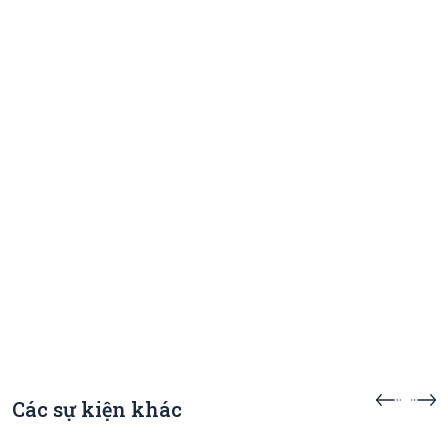
Các sự kiện khác
Sự kiện sắp diễn ra
Sự kiện s