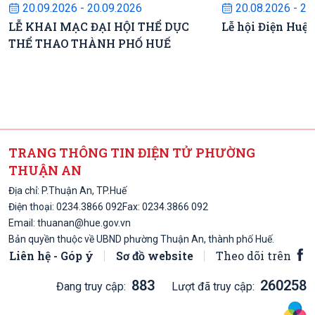
20.09.2026 - 20.09.2026
20.08.2026 - 22
LỄ KHAI MẠC ĐẠI HỘI THỂ DỤC
Lễ hội Điện Huệ
THỂ THAO THÀNH PHỐ HUẾ
TRANG THÔNG TIN ĐIỆN TỬ PHƯỜNG
THUẬN AN
Địa chỉ: P.Thuận An, TP.Huế
Điện thoại:
0234.3866 092
Fax: 0234.3866 092
Email:
thuanan@hue.gov.vn
Bản quyền thuộc về UBND phường Thuận An, thành phố Huế.
Liên hệ - Góp ý
Sơ đồ website
Theo dõi trên
883
260258
Đang truy cập:
Lượt đã truy cập: