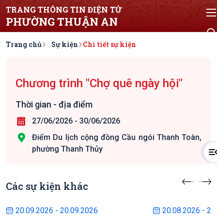
TRANG THÔNG TIN ĐIỆN TỬ
PHƯỜNG THUẬN AN
Trang chủ
Sự kiện
Chi tiết sự kiện
Chương trình "Chợ quê ngày hội"
Thời gian - địa điểm
27/06/2026
-
30/06/2026
Điểm Du lịch cộng đồng Cầu ngói Thanh Toàn,
phường Thanh Thủy
Các sự kiện khác
Sự kiện sắp diễn ra
Sự kiện s
20.09.2026 - 20.09.2026
20.08.2026 - 22