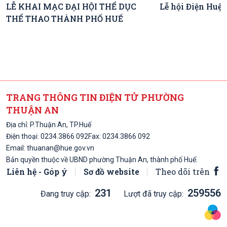
LỄ KHAI MẠC ĐẠI HỘI THỂ DỤC
Lễ hội Điện Huệ
THỂ THAO THÀNH PHỐ HUẾ
TRANG THÔNG TIN ĐIỆN TỬ PHƯỜNG
THUẬN AN
Địa chỉ: P.Thuận An, TP.Huế
Điện thoại:
0234.3866 092
Fax: 0234.3866 092
Email:
thuanan@hue.gov.vn
Bản quyền thuộc về UBND phường Thuận An, thành phố Huế.
Liên hệ - Góp ý
Sơ đồ website
Theo dõi trên
231
259556
Đang truy cập:
Lượt đã truy cập: